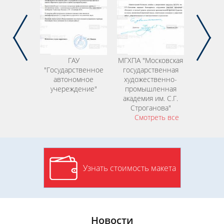
авление
ГАУ
МГХПА "Московская
УГМК "П
ильных
"Государственное
государственная
машинос
спублики
автономное
художественно-
ком
утия)"
учереждение"
промышленная
уральск
академия им. С.Г.
металу
Строганова"
ком
Смотреть все
Узнать стоимость макета
Новости