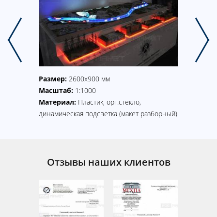
Размер:
2600х900 мм
о,
Масштаб:
1:1000
Размер:
логии)
Материал:
Пластик, орг.стекло,
Масшта
динамическая подсветка (макет разборный)
Материа
динамиче
Отзывы наших клиентов