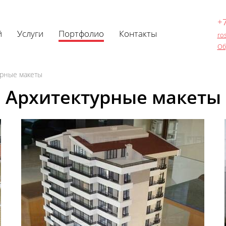
+7
й
Услуги
Портфолио
Контакты
ro
Об
урные макеты
Архитектурные макеты