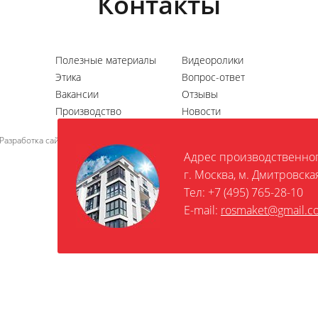
Контакты
Полезные материалы
Видеоролики
Этика
Вопрос-ответ
Вакансии
Отзывы
Производство
Новости
азработка сайта – Студия.ру
Адрес производственног
г. Москва, м. Дмитровская
Тел: +7 (495) 765-28-10
E-mail:
rosmaket@gmail.c