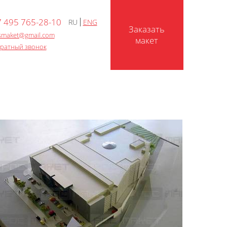
 495 765-28-10
RU
ENG
Заказать
smaket@gmail.com
макет
ратный звонок