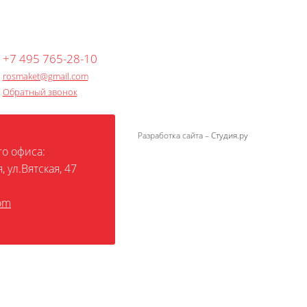
+7 495 765-28-10
rosmaket@gmail.com
Обратный звонок
Разработка сайта –
Студия.ру
о офиса:
, ул.Вятская, 47
om